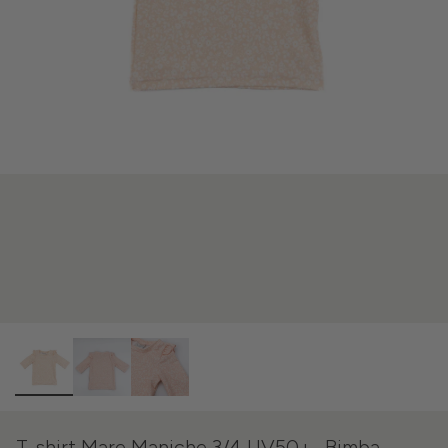
T-shirt Mare Maniche 3/4 UV50+- Bimba -