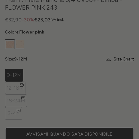
FLOWER PINK 243
€32,90
-30%
€23,03
IVA incl.
Colore:
Flower pink
Size:
9-12M
Size Chart
9-12M
12-18M
18-24M
3-4Y
AVVISAMI QUANDO SARÀ DISPONIBILE