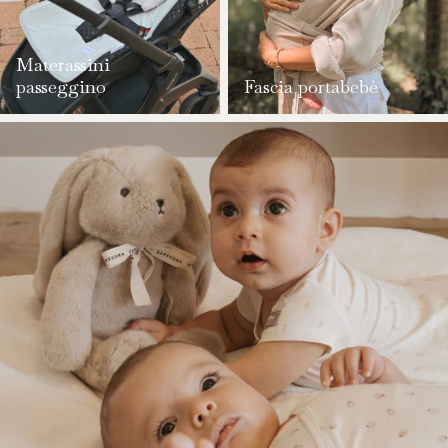
Materassini
passeggino
Fascia portabebè