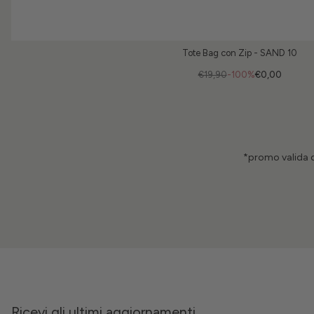
Tote Bag con Zip - SAND 10
€19,90
-100%
€0,00
*promo valida d
Ricevi gli ultimi aggiornamenti