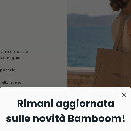
ranno le nostre
 in omaggio!
 poterlo
rello, scendi
a superarla
Rimani aggiornata
sulle novità Bamboom!