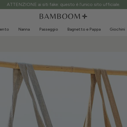
ATTENZIONE ai siti fake: questo è l’unico sito ufficiale.
Abbigliamento 0-3 anni
Mare
Tute da esterno
Costumi da bagno
mento
Nanna
Passeggio
Bagnetto e Pappa
Giochini
Body
Cappellini sole
Maglie e Camicie
Occhialini da sole
Pantaloncini e Gonne
Scarpine mare
Tutine
Giochini mare
Cardigan e Giacche
Vestitini
Cappellini
Accessori
Calze