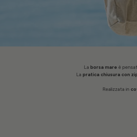
La
borsa mare
è pensata
La
pratica chiusura con zi
Realizzata in
co