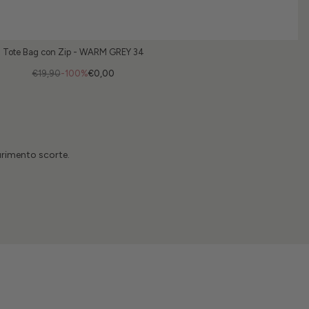
Tote Bag con Zip - WARM GREY 34
€19,90
-100%
€0,00
urimento scorte.