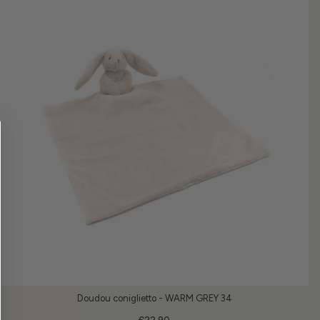
Doudou coniglietto - WARM GREY 34