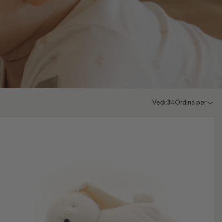
Vedi:
3
4
Ordina per