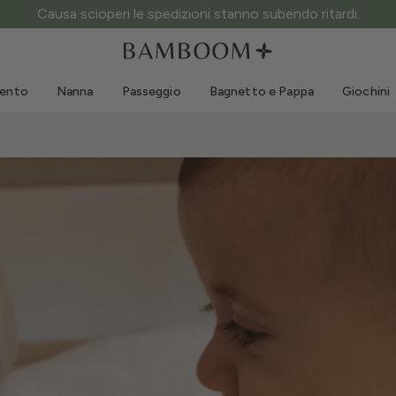
ATTENZIONE ai siti fake: questo è l’unico sito ufficiale.
Abbigliamento 0-3 anni
Mare
Tute da esterno
Costumi da bagno
mento
Nanna
Passeggio
Bagnetto e Pappa
Giochini
Body
Cappellini sole
Maglie e Camicie
Occhialini da sole
Pantaloncini e Gonne
Scarpine mare
Tutine
Giochini mare
Cardigan e Giacche
Vestitini
Cappellini
Accessori
Calze