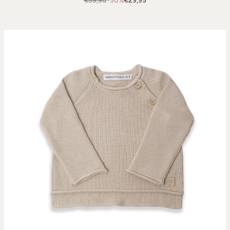
€59,90
-50%
€29,95