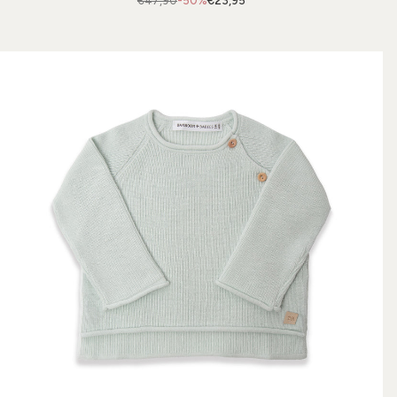
€47,90
-50%
€23,95