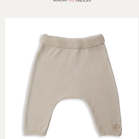
€59,90
-50%
€29,95