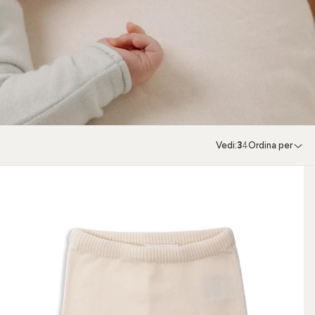
Vedi:
3
4
Ordina per