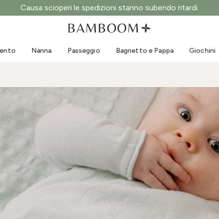
Causa scioperi le spedizioni stanno subendo ritardi.
Abbigliamento 0-3 anni
Mare
Tute da esterno
Costumi da bagno
mento
Nanna
Passeggio
Bagnetto e Pappa
Giochini
Body
Cappellini sole
Maglie e Camicie
Occhialini da sole
Pantaloncini e Gonne
Scarpine mare
Tutine
Giochini mare
Cardigan e Giacche
Vestitini
Cappellini
Accessori
Calze