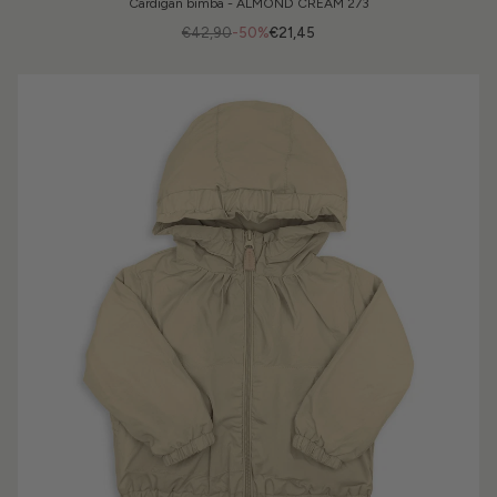
Cardigan bimba - ALMOND CREAM 273
€42,90
-50%
€21,45