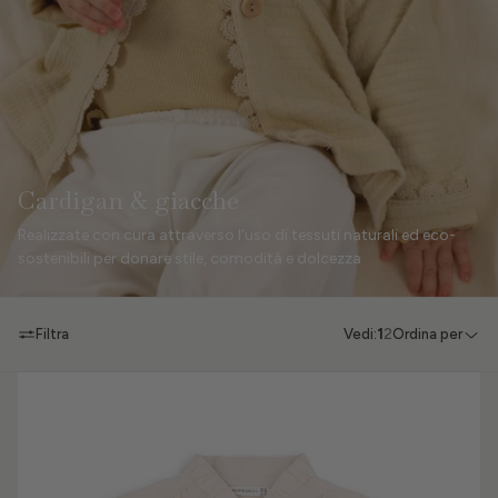
Cardigan & giacche
Realizzate con cura attraverso l'uso di tessuti naturali ed eco-
sostenibili per donare stile, comodità e dolcezza
Filtra
Vedi:
1
2
Ordina per