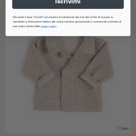
Iscrivimi
Cliccando il tasto "Iscriviti" acconsento al trattamento dei miei dati al fine di ricevere la
newsletter e informazioni relative alle vostre iniziative promozionali e commerciali e dichiaro di
aver preso visione della
privacy policy
1 Colori