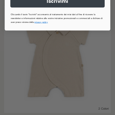
Iscrivimi
Cliccando il tasto "Iscriviti" acconsento al trattamento dei miei dati al fine di ricevere la
newsletter e informazioni relative alle vostre iniziative promozionali e commerciali e dichiaro di
aver preso visione della
privacy policy
2 Colori