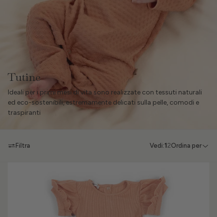
Tutine
Ideali per i primi mesi di vita sono realizzate con tessuti naturali
ed eco-sostenibili, estremamente delicati sulla pelle, comodi e
traspiranti
Filtra
Vedi:
1
2
Ordina per