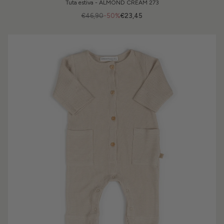
Tuta estiva - ALMOND CREAM 273
€46,90
-50%
€23,45