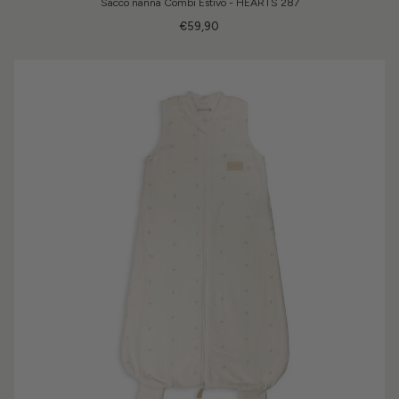
Sacco nanna Combi Estivo - HEARTS 287
€59,90