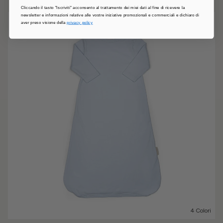
Cliccando il tasto "Iscriviti" acconsento al trattamento dei miei dati al fine di ricevere la
newsletter e informazioni relative alle vostre iniziative promozionali e commerciali e dichiaro di
aver preso visione della
privacy policy
4 Colori