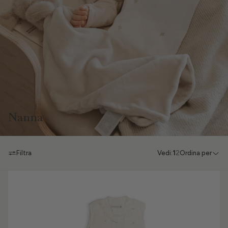
Nanna
Filtra
Vedi:
1
2
Ordina per