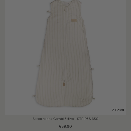
2 Colori
Sacco nanna Combi Estivo - STRIPES 350
€59,90