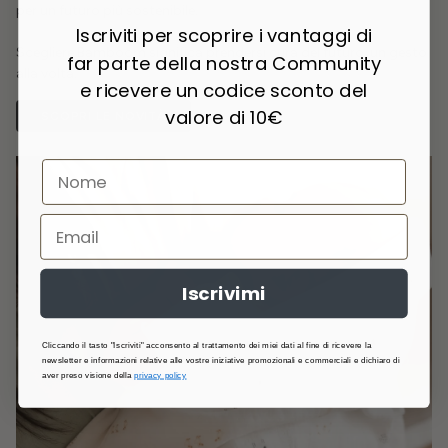
per un futuro più sostenibile.
Iscriviti per scoprire i vantaggi di
Scegliere Bamboom significa prendersi cura del futuro, un gesto
far parte della nostra Community
alla volta.
e ricevere un codice sconto del
valore di 10€
SCOPRI LE NOVITÀ
Iscrivimi
Cliccando il tasto "Iscriviti" acconsento al trattamento dei miei dati al fine di ricevere la
newsletter e informazioni relative alle vostre iniziative promozionali e commerciali e dichiaro di
aver preso visione della
privacy policy