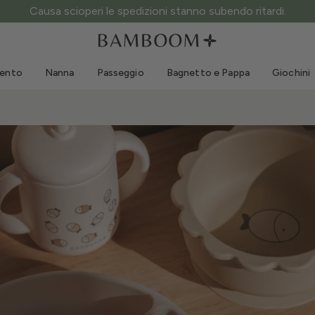
ATTENZIONE ai siti fake: questo è l’unico sito ufficiale.
Abbigliamento 0-3 anni
Mare
Tute da esterno
Costumi da bagno
mento
Nanna
Passeggio
Bagnetto e Pappa
Giochini
Body
Cappellini sole
Maglie e Camicie
Occhialini da sole
Pantaloncini e Gonne
Scarpine mare
Tutine
Giochini mare
Cardigan e Giacche
Vestitini
Cappellini
Accessori
Calze