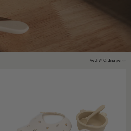
Vedi:
3
4
Ordina per