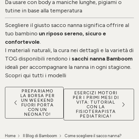
Da usare con body a maniche lunghe, pigiami o
tutine in base alla temperatura
Scegliere il giusto sacco nanna significa offrire al
tuo bambino
un riposo sereno, sicuro e
confortevole
.
I materiali naturali, la cura nei dettagli e la varietà di
TOG disponibili rendono i
sacchi nanna Bamboom
ideali per accompagnare la nanna in ogni stagione.
Scopri qui tutti i modelli
PREPARIAMO
ESERCIZI MOTORI
LA BORSA PER
PER I PRIMI MESI DI
UN WEEKEND
VITA: TUTORIAL
FUORI PORTA
CON LA
CON UN
FISIOTERAPISTA
NEONATO!
PEDIATRICA!
Home
Il Blog di Bamboom
Come scegliere il sacco nanna?