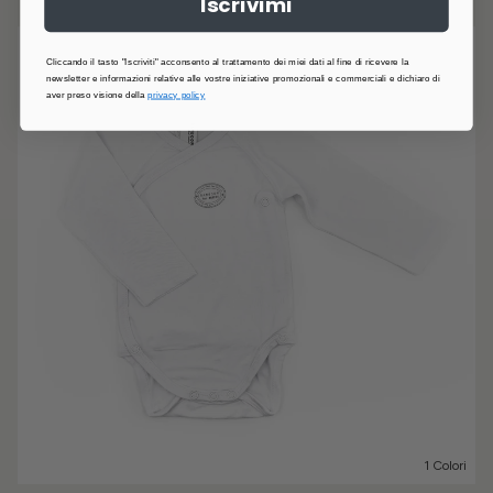
Iscrivimi
Cliccando il tasto "Iscriviti" acconsento al trattamento dei miei dati al fine di ricevere la
newsletter e informazioni relative alle vostre iniziative promozionali e commerciali e dichiaro di
aver preso visione della
privacy policy
1 Colori