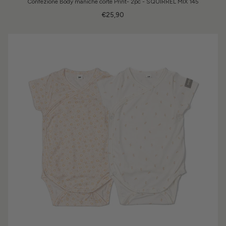
Confezione Body maniche corte Print- 2pc - SQUIRREL MIX 145
€25,90