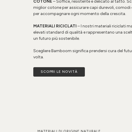
COTONE
– Soffice, resistente e delicato al tatto. S
miglior cotone per assicurare capi durevoli, comodi e 
per accompagnare ogni momento della crescita.
MATERIALI RICICLATI
– I nostri materiali riciclati
elevati standard di qualità e rappresentano una scel
un futuro più sostenibile.
Scegliere Bamboom significa prendersi cura del futur
volta.
SCOPRI LE NOVITÀ
MATERIALI DI ORIGINE NATURALE