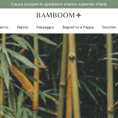
Causa scioperi le spedizioni stanno subendo ritardi.
Abbigliamento 0-3 anni
Mare
Tute da esterno
Costumi da bagno
mento
Nanna
Passeggio
Bagnetto e Pappa
Giochini
Body
Cappellini sole
Maglie e Camicie
Occhialini da sole
Pantaloncini e Gonne
Scarpine mare
Tutine
Giochini mare
Cardigan e Giacche
Vestitini
Cappellini
Accessori
Calze