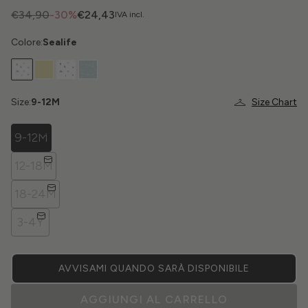
€34,90
-30%
€24,43
IVA incl.
Colore:
Sealife
Size:
9-12M
Size Chart
9-12M
12-18M
18-24M
3-4Y
AVVISAMI QUANDO SARÀ DISPONIBILE
AGGIUNGI AL CARRELLO