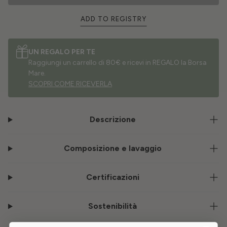
ADD TO REGISTRY
UN REGALO PER TE
Raggiungi un carrello di 80€ e ricevi in REGALO la Borsa
Mare.
SCOPRI COME RICEVERLA
Descrizione
Composizione e lavaggio
Certificazioni
Sostenibilità