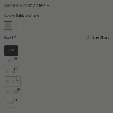
€34,90
-50%
€17,45
IVA incl.
Colore:
Sabbia chiaro
Size:
3M
Size Chart
3M
6M
9-12M
12-18M
18-24M
36M