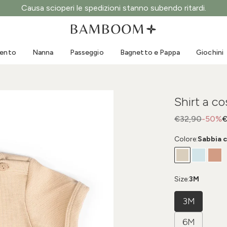
Causa scioperi le spedizioni stanno subendo ritardi.
Abbigliamento 0-3 anni
Mare
Tute da esterno
Costumi da bagno
mento
Nanna
Passeggio
Bagnetto e Pappa
Giochini
Body
Cappellini sole
Maglie e Camicie
Occhialini da sole
Pantaloncini e Gonne
Scarpine mare
Shirt a c
Tutine
Giochini mare
Cardigan e Giacche
€32,90
-50%
€
Vestitini
Colore:
Sabbia c
Cappellini
Accessori
Calze
Size:
3M
3M
6M