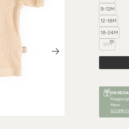
9-12M
12-18M
18-24M
36M
UN REGA
Raggiungi 
Mare.
SCOPRI C