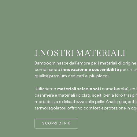
I NOSTRI MATERIALI
Bamboom nasce dall’amore per i materiali di origine 
combinando
innovazione e sostenibilità
per crear
qualità premium dedicati ai più piccoli.
Utilizziamo
materiali selezionati
come bambù, coto
cashmere e materiali riciclati, scelti per la loro traspir
morbidezza e delicatezza sulla pelle. Anallergici, antib
termoregolatori,offrono comfort e protezione in ogn
SCOPRI DI PIÙ