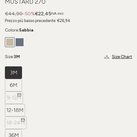
MUSTARD 270
€44,90
-50%
€22,45
IVA incl.
Prezzo più basso precedente:
€26,94
Colore:
Sabbia
Size:
3M
Size Chart
3M
6M
9-12M
12-18M
18-24M
36M