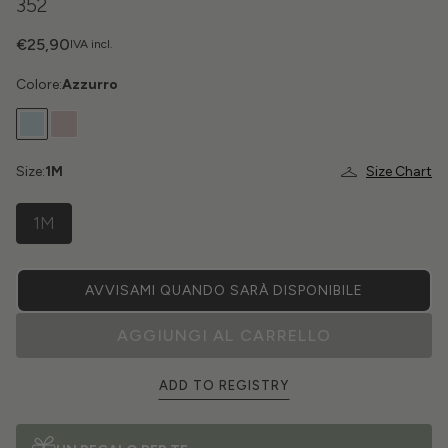
352
€25,90
IVA incl.
Colore:
Azzurro
Size:
1M
Size Chart
1M
AVVISAMI QUANDO SARÀ DISPONIBILE
AGGIUNGI AL CARRELLO
ADD TO REGISTRY