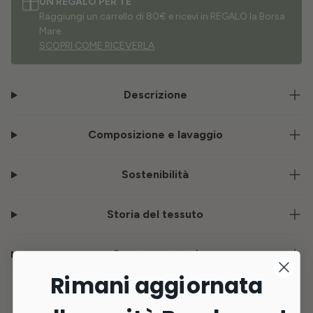
UN REGALO PER TE
Raggiungi un carrello di 80€ e ricevi in REGALO la Borsa
Mare.
SCOPRI COME RICEVERLA
Descrizione
Composizione e lavaggio
Sostenibilità
Storia del tessuto
Consegna e resi
Rimani aggiornata