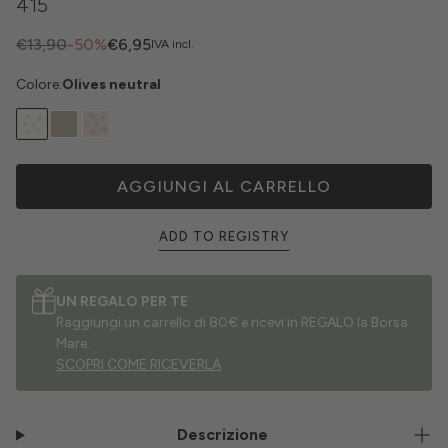
415
€13,90
-50%
€6,95
IVA incl.
Colore:
Olives neutral
AGGIUNGI AL CARRELLO
ADD TO REGISTRY
UN REGALO PER TE
Raggiungi un carrello di 80€ e ricevi in REGALO la Borsa
Mare.
SCOPRI COME RICEVERLA
Descrizione