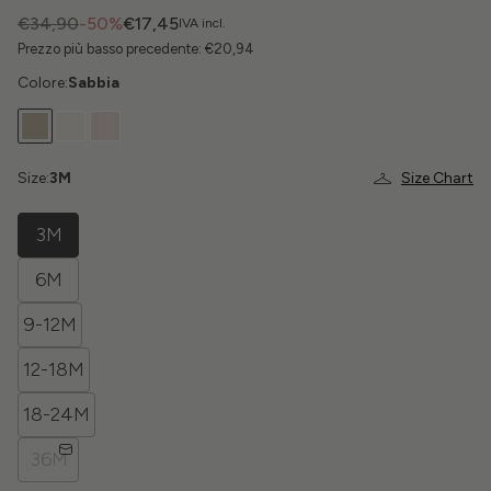
€34,90
-50%
€17,45
IVA incl.
Prezzo più basso precedente:
€20,94
Colore:
Sabbia
Size:
3M
Size Chart
3M
6M
9-12M
12-18M
18-24M
36M