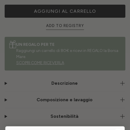
AGGIUNGI AL CARRELLO
ADD TO REGISTRY
UN REGALO PER TE
Raggiungi un carrello di 80€ e ricevi in REGALO la Borsa
Mare.
SCOPRI COME RICEVERLA
Descrizione
Composizione e lavaggio
Sostenibilità