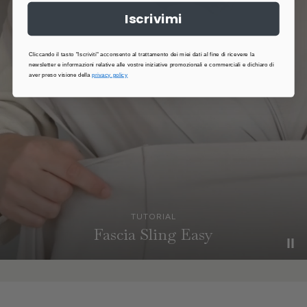
Iscrivimi
Cliccando il tasto "Iscriviti" acconsento al trattamento dei miei dati al fine di ricevere la
newsletter e informazioni relative alle vostre iniziative promozionali e commerciali e dichiaro di
aver preso visione della
privacy policy
TUTORIAL
Fascia Sling Easy