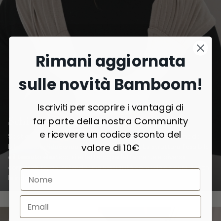
Rimani aggiornata
sulle novità Bamboom!
Iscriviti per scoprire i vantaggi di
Schienale ergonomico
far parte della nostra Community
e ricevere un codice sconto del
Sostiene la schiena del genitore, distribuendo il peso in modo
valore di 10€
bilanciato e riducendo i punti di pressione. La struttura flessibile
e il tessuto elastico, si adattano perfettamente a diverse
corporature, garantendo una vestibilità comoda e sicura per chi
la indossa.