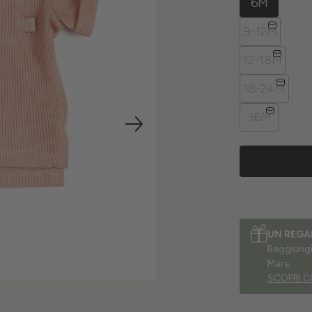
6M
9-12M
12-18M
18-24M
36M
UN REGA
Raggiungi 
Mare.
SCOPRI C