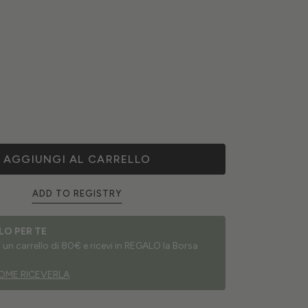
AGGIUNGI AL CARRELLO
ADD TO REGISTRY
LO PER TE
un carrello di 80€ e ricevi in REGALO la Borsa
OME RICEVERLA