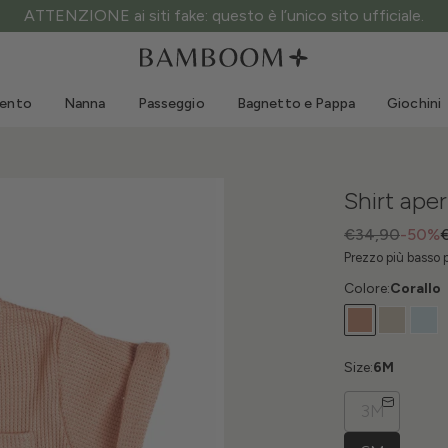
ATTENZIONE ai siti fake: questo è l’unico sito ufficiale.
Abbigliamento 0-3 anni
Mare
Tute da esterno
Costumi da bagno
mento
Nanna
Passeggio
Bagnetto e Pappa
Giochini
Body
Cappellini sole
Maglie e Camicie
Occhialini da sole
Pantaloncini e Gonne
Scarpine mare
Shirt ape
Tutine
Giochini mare
Cardigan e Giacche
€34,90
-50%
Prezzo più basso 
Vestitini
Colore:
Corallo
Cappellini
Accessori
Calze
Size:
6M
3M