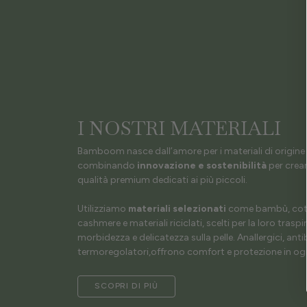
I NOSTRI MATERIALI
Bamboom nasce dall’amore per i materiali di origine 
combinando
innovazione e sostenibilità
per crear
qualità premium dedicati ai più piccoli.
Utilizziamo
materiali selezionati
come bambù, coto
cashmere e materiali riciclati, scelti per la loro traspir
morbidezza e delicatezza sulla pelle. Anallergici, antib
termoregolatori,offrono comfort e protezione in ogn
SCOPRI DI PIÙ