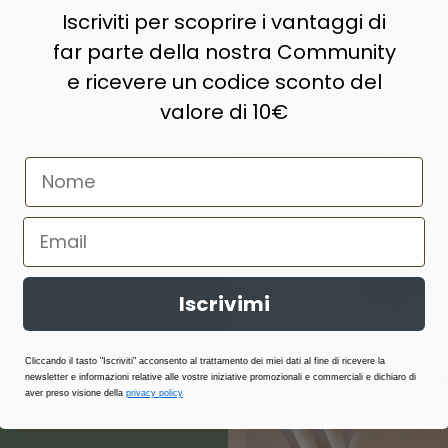
Iscriviti per scoprire i vantaggi di
far parte della nostra Community
e ricevere un codice sconto del
valore di 10€
naturale,
e prodotti di
Iscrivimi
ne, lana,
abilità,
atterici e
Cliccando il tasto "Iscriviti" acconsento al trattamento dei miei dati al fine di ricevere la
i stagione.
newsletter e informazioni relative alle vostre iniziative promozionali e commerciali e dichiaro di
aver preso visione della
privacy policy