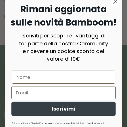
Rimani aggiornata
Consegna e resi
sulle novità Bamboom!
Iscriviti per scoprire i vantaggi di
far parte della nostra Community
e ricevere un codice sconto del
I NOSTRI MATERIALI
valore di 10€
Bamboom nasce dall’amore per i materiali di origine naturale,
combinando
innovazione e sostenibilità
per creare prodotti
di qualità premium dedicati ai più piccoli.
Utilizziamo
materiali selezionati
come bambù, cotone, lana,
cashmere e materiali riciclati, scelti per la loro traspirabilità,
morbidezza e delicatezza sulla pelle. Anallergici, antibatterici e
termoregolatori,offrono comfort e protezione in ogni stagione.
Iscrivimi
SCOPRI DI PIÙ
Cliccando il tasto "Iscriviti" acconsento al trattamento dei miei dati al fine di ricevere la