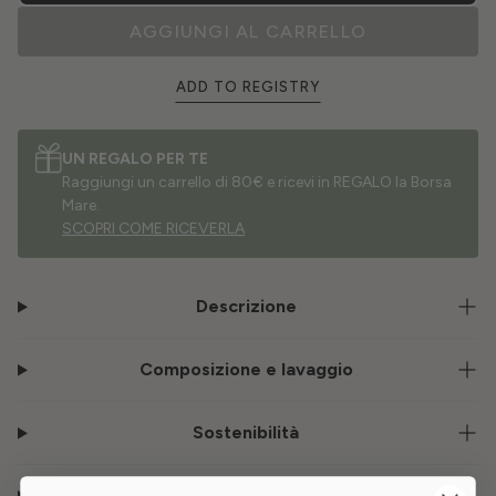
AGGIUNGI AL CARRELLO
ADD TO REGISTRY
UN REGALO PER TE
Raggiungi un carrello di 80€ e ricevi in REGALO la Borsa
Mare.
SCOPRI COME RICEVERLA
Descrizione
Composizione e lavaggio
Sostenibilità
Storia del tessuto