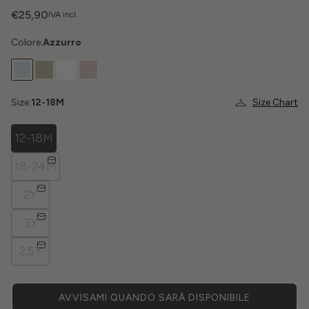
€25,90
IVA incl.
Colore:
Azzurro
Size:
12-18M
Size Chart
12-18M
18-24M
2Y
3Y
2.5Y
AVVISAMI QUANDO SARÀ DISPONIBILE