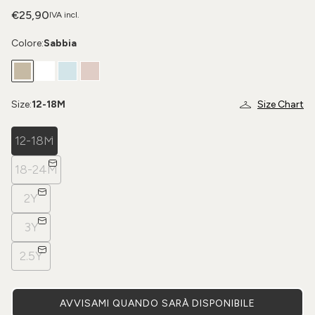
€25,90
IVA incl.
Colore:
Sabbia
Size:
12-18M
Size Chart
12-18M
18-24M
2Y
3Y
2.5Y
AVVISAMI QUANDO SARÀ DISPONIBILE