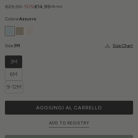
€29,90
-50%
€14,95
IVA incl.
Colore:
Azzurro
Size:
3M
Size Chart
3M
6M
9-12M
AGGIUNGI AL CARRELLO
ADD TO REGISTRY