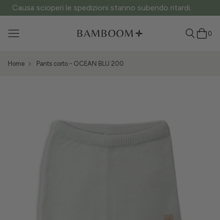
ATTENZIONE ai siti fake: questo è l’unico sito ufficiale.
0
Home
Pants corto - OCEAN BLU 200