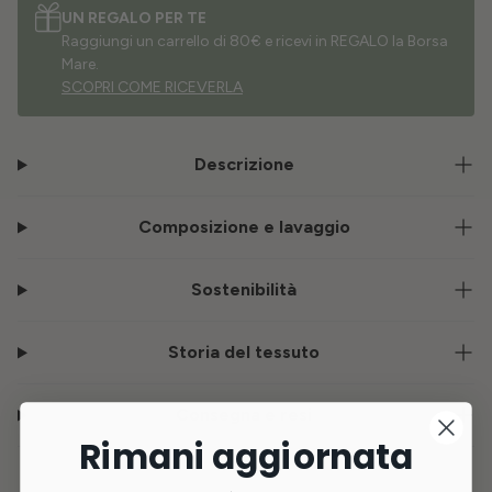
UN REGALO PER TE
Raggiungi un carrello di 80€ e ricevi in REGALO la Borsa
Mare.
SCOPRI COME RICEVERLA
Descrizione
Composizione e lavaggio
Sostenibilità
Storia del tessuto
Consegna e resi
Rimani aggiornata