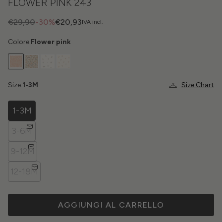
FLOWER PINK 243
€29,90
-30%
€20,93
IVA incl.
Colore:
Flower pink
Size:
1-3M
Size Chart
1-3M
3-6M
9-12M
12-18M
AGGIUNGI AL CARRELLO