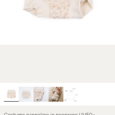
Costume pannolino in neoprene UV50+ -