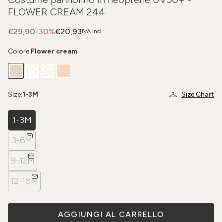
FLOWER CREAM 244
€29,90
-30%
€20,93
IVA incl.
Colore:
Flower cream
Size:
1-3M
Size Chart
1-3M
3-6M
9-12M
12-18M
AGGIUNGI AL CARRELLO