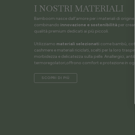
I NOSTRI MATERIALI
Bamboom nasce dall’amore per i materiali di origine 
combinando
innovazione e sostenibilità
per crear
qualità premium dedicati ai più piccoli.
Utilizziamo
materiali selezionati
come bambù, coto
cashmere e materiali riciclati, scelti per la loro traspir
morbidezza e delicatezza sulla pelle. Anallergici, antib
termoregolatori,offrono comfort e protezione in ogn
SCOPRI DI PIÙ