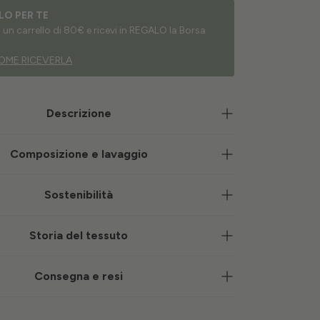
LO PER TE
un carrello di 80€ e ricevi in REGALO la Borsa
OME RICEVERLA
Descrizione
Composizione e lavaggio
Sostenibilità
Storia del tessuto
Consegna e resi