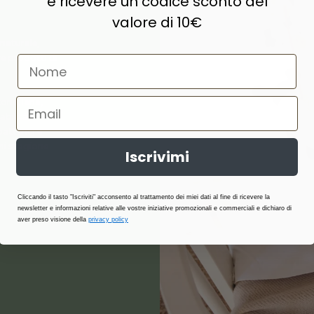
e ricevere un codice sconto del
valore di 10€
naturale,
e prodotti di
ne, lana,
abilità,
atterici e
i stagione.
Iscrivimi
Cliccando il tasto "Iscriviti" acconsento al trattamento dei miei dati al fine di ricevere la
newsletter e informazioni relative alle vostre iniziative promozionali e commerciali e dichiaro di
aver preso visione della
privacy policy