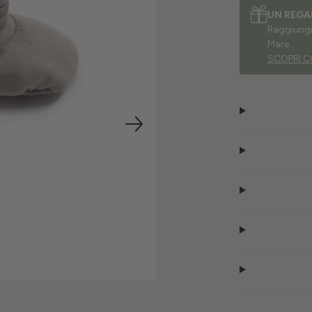
UN REGA
Raggiungi 
Mare.
SCOPRI C