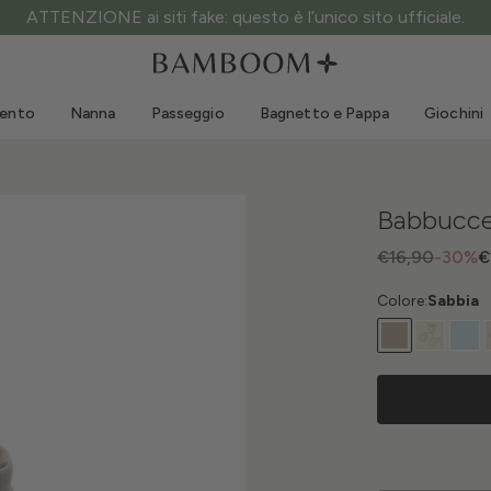
ATTENZIONE ai siti fake: questo è l’unico sito ufficiale.
Abbigliamento 0-3 anni
Mare
Tute da esterno
Costumi da bagno
mento
Nanna
Passeggio
Bagnetto e Pappa
Giochini
Body
Cappellini sole
Maglie e Camicie
Occhialini da sole
Pantaloncini e Gonne
Scarpine mare
Babbucce
Tutine
Giochini mare
Cardigan e Giacche
€16,90
-30%
€
Vestitini
Colore:
Sabbia
Cappellini
Accessori
Calze