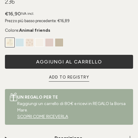
236
€16,90
IVA incl.
Prezzo più basso precedente:
€16,89
Colore:
Animal friends
AGGIUNGI AL CARRELLO
ADD TO REGISTRY
UN REGALO PER TE
Raggiungi un carrello di 80€ e ricevi in REGALO la Borsa
Mare.
SCOPRI COME RICEVERLA