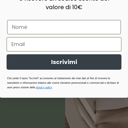
valore di 10€
naturale,
e prodotti di
ne, lana,
abilità,
atterici e
i stagione.
Iscrivimi
Cliccando il tasto "Iscriviti" acconsento al trattamento dei miei dati al fine di ricevere la
newsletter e informazioni relative alle vostre iniziative promozionali e commerciali e dichiaro di
aver preso visione della
privacy policy