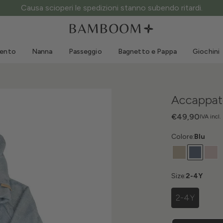
Causa scioperi le spedizioni stanno subendo ritardi.
Abbigliamento 0-3 anni
Mare
Tute da esterno
Costumi da bagno
mento
Nanna
Passeggio
Bagnetto e Pappa
Giochini
Body
Cappellini sole
Maglie e Camicie
Occhialini da sole
Pantaloncini e Gonne
Scarpine mare
Accappa
Tutine
Giochini mare
Cardigan e Giacche
€49,90
IVA incl.
Vestitini
Colore:
Blu
Cappellini
Accessori
Calze
Size:
2-4Y
2-4Y