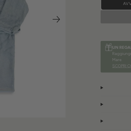
AVV
UN REGA
Raggiungi 
Mare.
SCOPRI C