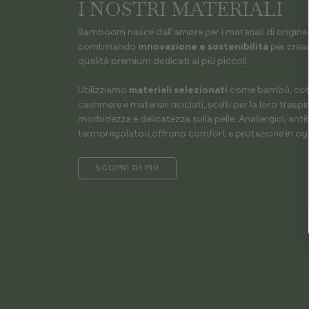
I NOSTRI MATERIALI
Bamboom nasce dall’amore per i materiali di origine 
combinando
innovazione e sostenibilità
per crear
qualità premium dedicati ai più piccoli.
Utilizziamo
materiali selezionati
come bambù, coto
cashmere e materiali riciclati, scelti per la loro traspir
morbidezza e delicatezza sulla pelle. Anallergici, antib
termoregolatori,offrono comfort e protezione in ogn
SCOPRI DI PIÙ