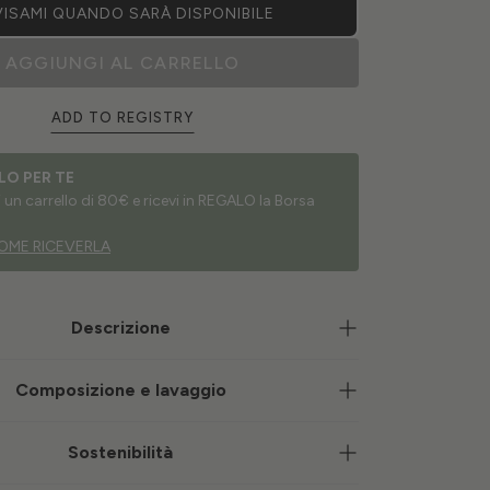
ISAMI QUANDO SARÀ DISPONIBILE
AGGIUNGI AL CARRELLO
ADD TO REGISTRY
LO PER TE
un carrello di 80€ e ricevi in REGALO la Borsa
OME RICEVERLA
Descrizione
Composizione e lavaggio
Sostenibilità