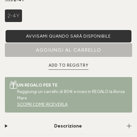
2-4Y
AVVISAMI QUANDO SARÀ DISPONIBILE
AGGIUNGI AL CARRELLO
ADD TO REGISTRY
UN REGALO PER TE
Raggiungi un carrello di 80€ e ricevi in REGALO la Borsa
Mare.
SCOPRI COME RICEVERLA
Descrizione