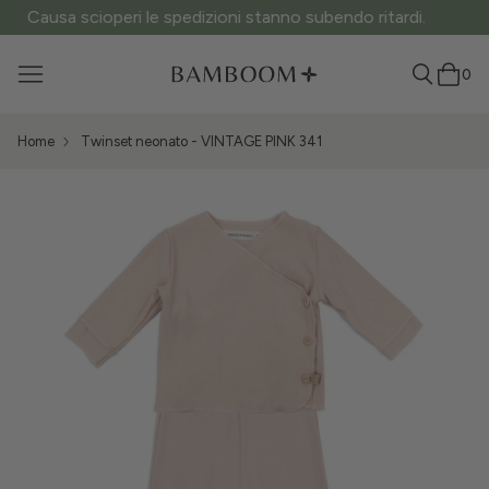
ATTENZIONE ai siti fake: questo è l’unico sito ufficiale.
0
Home
Twinset neonato - VINTAGE PINK 341