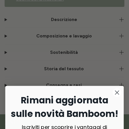
Descrizione
Composizione e lavaggio
Sostenibilità
Storia del tessuto
Consegna e resi
Rimani aggiornata
sulle novità Bamboom!
I NOSTRI MATERIALI
Iscriviti per scoprire i vantaggi di