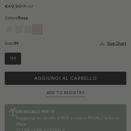
€49,90
IVA incl.
Colore:
Rosa
Size:
1M
Size Chart
1M
AGGIUNGI AL CARRELLO
ADD TO REGISTRY
UN REGALO PER TE
Raggiungi un carrello di 80€ e ricevi in REGALO la Borsa
Mare.
SCOPRI COME RICEVERLA