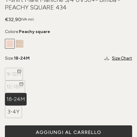
PEACHY SQUARE 434
€32,90
IVA incl.
Colore:
Peachy square
Size:
18-24M
Size Chart
9-12M
12-18M
18-24M
3-4Y
AGGIUNGI AL CARRELLO