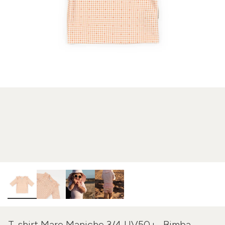
T-shirt Mare Maniche 3/4 UV50+- Bimba -