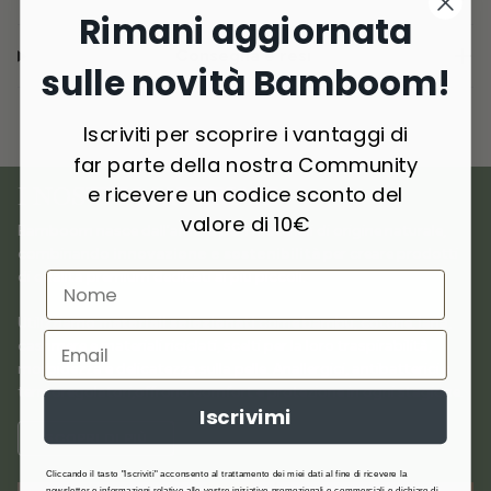
Rimani aggiornata
Consegna e resi
sulle novità Bamboom!
Iscriviti per scoprire i vantaggi di
far parte della nostra Community
e ricevere un codice sconto del
I NOSTRI MATERIALI
valore di 10€
Bamboom nasce dall’amore per i materiali di origine naturale,
combinando
innovazione e sostenibilità
per creare prodotti
di qualità premium dedicati ai più piccoli.
Utilizziamo
materiali selezionati
come bambù, cotone, lana,
cashmere e materiali riciclati, scelti per la loro traspirabilità,
morbidezza e delicatezza sulla pelle. Anallergici, antibatterici e
termoregolatori,offrono comfort e protezione in ogni stagione.
Iscrivimi
SCOPRI DI PIÙ
Cliccando il tasto "Iscriviti" acconsento al trattamento dei miei dati al fine di ricevere la
newsletter e informazioni relative alle vostre iniziative promozionali e commerciali e dichiaro di