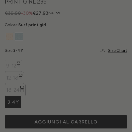
PRINT GIRL 235
€39,90
-30%
€27,93
IVA incl.
Colore:
Surf print girl
Size:
3-4Y
Size Chart
9-12M
12-18M
18-24M
3-4Y
AGGIUNGI AL CARRELLO