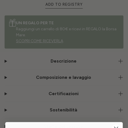
ADD TO REGISTRY
UN REGALO PER TE
Raggiungi un carrello di 80€ e ricevi in REGALO la Borsa
Mare.
SCOPRI COME RICEVERLA
Descrizione
Composizione e lavaggio
Certificazioni
Sostenibilità
Storia del tessuto