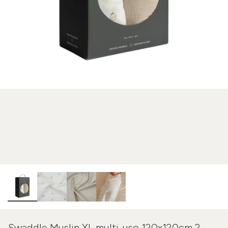
Swaddle Muslin XL multi-uso 120x120cm 2-