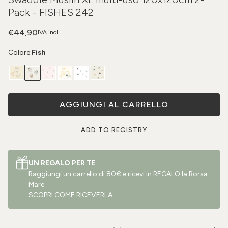
Pack - FISHES 242
€44,90
IVA incl.
Colore:
Fish
AGGIUNGI AL CARRELLO
ADD TO REGISTRY
UN REGALO PER TE
Raggiungi un carrello di 80€ e ricevi in REGALO la Borsa
Mare.
SCOPRI COME RICEVERLA