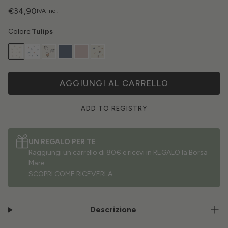
€34,90
IVA incl.
Colore:
Tulips
AGGIUNGI AL CARRELLO
ADD TO REGISTRY
UN REGALO PER TE
Raggiungi un carrello di 80€ e ricevi in REGALO la Borsa
Mare.
SCOPRI COME RICEVERLA
Descrizione