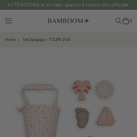
ATTENZIONE ai siti fake: questo è l’unico sito ufficiale.
0
Home
Set Spiaggia - TULIPS 204