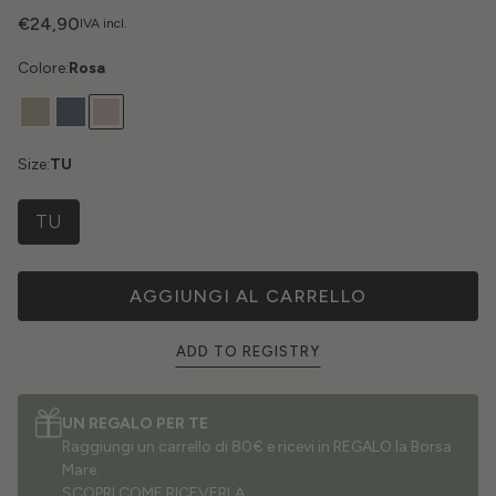
€24,90
IVA incl.
Colore:
Rosa
Size:
TU
TU
AGGIUNGI AL CARRELLO
ADD TO REGISTRY
UN REGALO PER TE
Raggiungi un carrello di 80€ e ricevi in REGALO la Borsa
Mare.
SCOPRI COME RICEVERLA