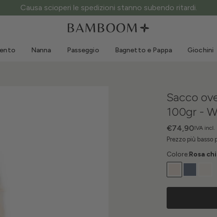
Abbigliamento 0-3 anni
Mare
Tute da esterno
Costumi da bagno
mento
Nanna
Passeggio
Bagnetto e Pappa
Giochini
Body
Cappellini sole
Maglie e Camicie
Occhialini da sole
Pantaloncini e Gonne
Scarpine mare
Sacco ove
Tutine
Giochini mare
100gr - 
Cardigan e Giacche
Vestitini
€74,90
IVA incl.
Prezzo più basso 
Cappellini
Colore:
Rosa ch
Accessori
Calze