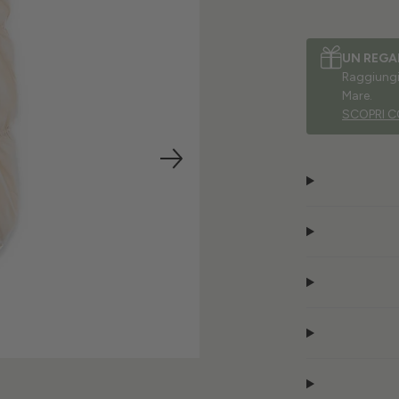
UN REGA
Raggiungi 
Mare.
SCOPRI C