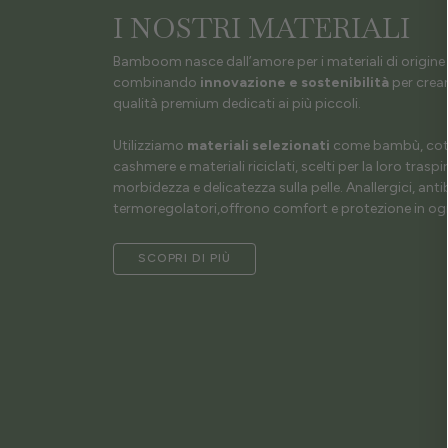
I NOSTRI MATERIALI
Bamboom nasce dall’amore per i materiali di origine 
combinando
innovazione e sostenibilità
per crear
qualità premium dedicati ai più piccoli.
Utilizziamo
materiali selezionati
come bambù, coto
cashmere e materiali riciclati, scelti per la loro traspir
morbidezza e delicatezza sulla pelle. Anallergici, antib
termoregolatori,offrono comfort e protezione in ogn
SCOPRI DI PIÙ