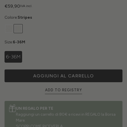
€59,90
IVA incl.
Colore:
Stripes
Size:
6-36M
6-36M
AGGIUNGI AL CARRELLO
ADD TO REGISTRY
UN REGALO PER TE
Raggiungi un carrello di 80€ e ricevi in REGALO la Borsa
Mare.
SCOPRI COME RICEVERLA