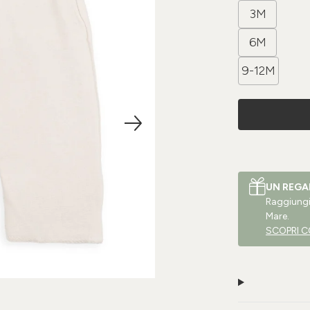
3M
6M
9-12M
UN REGA
Raggiungi 
Mare.
SCOPRI C