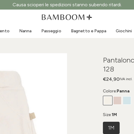
Causa scioperi le spedizioni stanno subendo ritardi.
Abbigliamento 0-3 anni
Mare
Tute da esterno
Costumi da bagno
mento
Nanna
Passeggio
Bagnetto e Pappa
Giochini
Body
Cappellini sole
Maglie e Camicie
Occhialini da sole
Pantaloncini e Gonne
Scarpine mare
Pantalon
Tutine
Giochini mare
128
Cardigan e Giacche
Vestitini
€24,90
IVA incl.
Cappellini
Colore:
Panna
Accessori
Calze
Size:
1M
1M