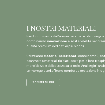
I NOSTRI MATERIALI
Bamboom nasce dall’amore per i materiali di origine 
combinando
innovazione e sostenibilità
per crear
qualità premium dedicati ai più piccoli.
Utilizziamo
materiali selezionati
come bambù, coto
cashmere e materiali riciclati, scelti per la loro traspir
morbidezza e delicatezza sulla pelle. Anallergici, antib
termoregolatori,offrono comfort e protezione in ogn
SCOPRI DI PIÙ