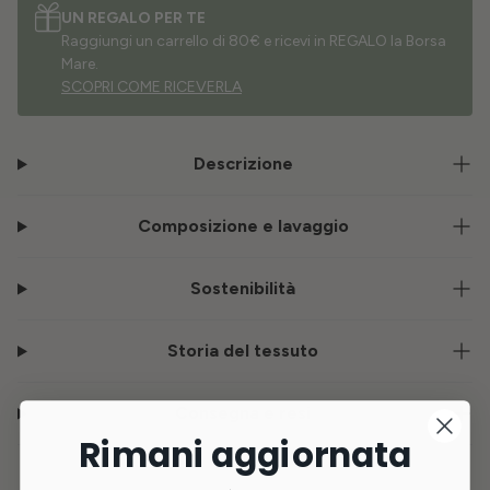
UN REGALO PER TE
Raggiungi un carrello di 80€ e ricevi in REGALO la Borsa
Mare.
SCOPRI COME RICEVERLA
Descrizione
Composizione e lavaggio
Sostenibilità
Storia del tessuto
Consegna e resi
Rimani aggiornata