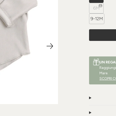
6M
9-12M
UN REGA
Raggiungi 
Mare.
SCOPRI C