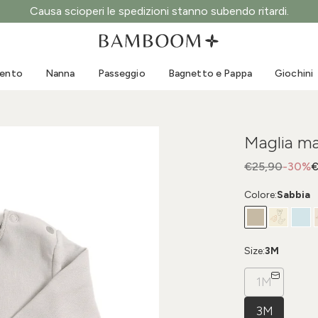
Causa scioperi le spedizioni stanno subendo ritardi.
Abbigliamento 0-3 anni
Mare
Tute da esterno
Costumi da bagno
mento
Nanna
Passeggio
Bagnetto e Pappa
Giochini
Body
Cappellini sole
Maglie e Camicie
Occhialini da sole
Pantaloncini e Gonne
Scarpine mare
Maglia ma
Tutine
Giochini mare
Cardigan e Giacche
€25,90
-30%
€
Vestitini
Colore:
Sabbia
Cappellini
Accessori
Calze
Size:
3M
1M
3M