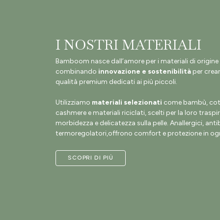
I NOSTRI MATERIALI
Bamboom nasce dall’amore per i materiali di origine 
combinando
innovazione e sostenibilità
per crear
qualità premium dedicati ai più piccoli.
Utilizziamo
materiali selezionati
come bambù, coto
cashmere e materiali riciclati, scelti per la loro traspir
morbidezza e delicatezza sulla pelle. Anallergici, antib
termoregolatori,offrono comfort e protezione in ogn
SCOPRI DI PIÙ