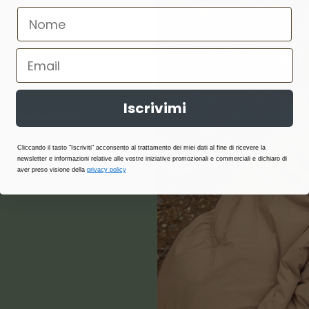
Iscrivimi
er tenere al caldo
Cliccando il tasto "Iscriviti" acconsento al trattamento dei miei dati al fine di ricevere la
newsletter e informazioni relative alle vostre iniziative promozionali e commerciali e dichiaro di
aver preso visione della
privacy policy