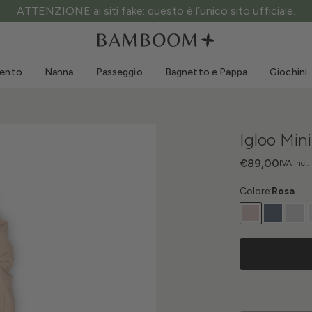
ATTENZIONE ai siti fake: questo è l’unico sito ufficiale.
Abbigliamento 0-3 anni
Mare
Tute da esterno
Costumi da bagno
mento
Nanna
Passeggio
Bagnetto e Pappa
Giochini
Body
Cappellini sole
Maglie e Camicie
Occhialini da sole
Pantaloncini e Gonne
Scarpine mare
Igloo Min
Tutine
Giochini mare
Cardigan e Giacche
€89,00
IVA incl.
Vestitini
Colore:
Rosa
Cappellini
Accessori
Calze