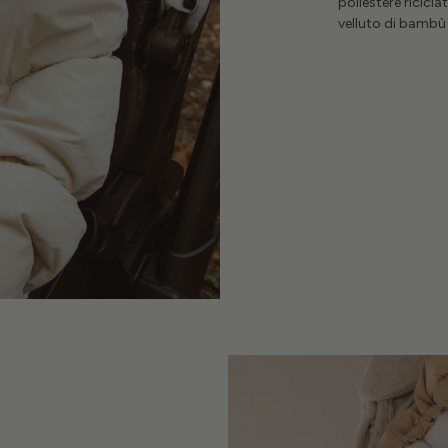
poliestere ricicla
velluto di bambù 