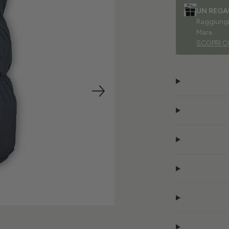
UN REGA
Raggiungi 
Mare.
SCOPRI C