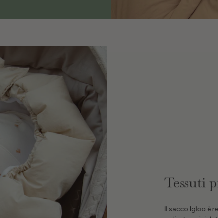
Tessuti
Il sacco Igloo è 