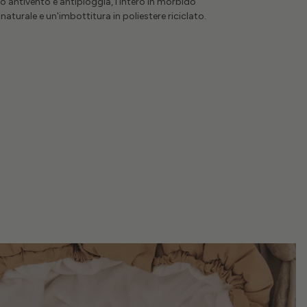
to antivento e antipioggia, l'intero in morbido
naturale e un'imbottitura in poliestere riciclato.