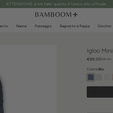
ATTENZIONE ai siti fake: questo è l’unico sito ufficiale.
Abbigliamento 0-3 anni
Mare
Tute da esterno
Costumi da bagno
mento
Nanna
Passeggio
Bagnetto e Pappa
Giochini
Body
Cappellini sole
Maglie e Camicie
Occhialini da sole
Pantaloncini e Gonne
Scarpine mare
Igloo Mi
Tutine
Giochini mare
Cardigan e Giacche
€89,00
IVA incl.
Vestitini
Colore:
Blu
Cappellini
Accessori
Calze