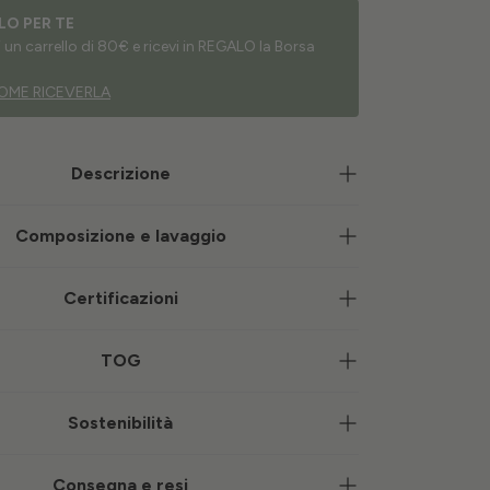
LO PER TE
un carrello di 80€ e ricevi in REGALO la Borsa
OME RICEVERLA
Descrizione
Composizione e lavaggio
Certificazioni
TOG
Sostenibilità
Consegna e resi