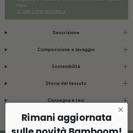
Mare.
SCOPRI COME RICEVERLA
Descrizione
Composizione e lavaggio
Sostenibilità
Storia del tessuto
Consegna e resi
Rimani aggiornata
sulle novità Bamboom!