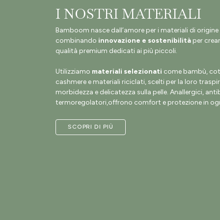
I NOSTRI MATERIALI
Bamboom nasce dall’amore per i materiali di origine 
combinando
innovazione e sostenibilità
per crear
qualità premium dedicati ai più piccoli.
Utilizziamo
materiali selezionati
come bambù, coto
cashmere e materiali riciclati, scelti per la loro traspir
morbidezza e delicatezza sulla pelle. Anallergici, antib
termoregolatori,offrono comfort e protezione in ogn
SCOPRI DI PIÙ