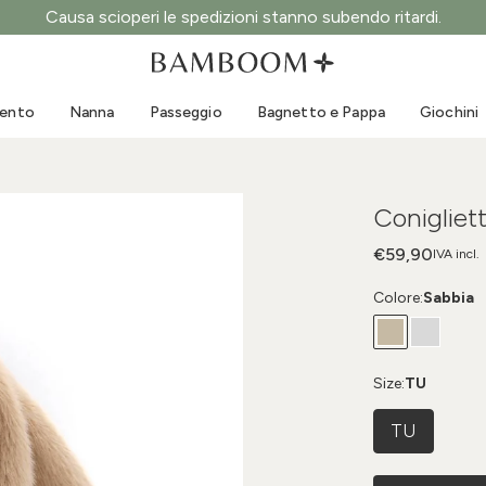
Causa scioperi le spedizioni stanno subendo ritardi.
Abbigliamento 0-3 anni
Mare
Tute da esterno
Costumi da bagno
mento
Nanna
Passeggio
Bagnetto e Pappa
Giochini
Body
Cappellini sole
Maglie e Camicie
Occhialini da sole
Pantaloncini e Gonne
Scarpine mare
Conigliet
Tutine
Giochini mare
Cardigan e Giacche
€59,90
IVA incl.
Vestitini
Colore:
Sabbia
Cappellini
Accessori
Calze
Size:
TU
TU