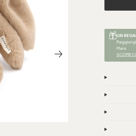
UN REGA
Raggiungi 
Mare.
SCOPRI C