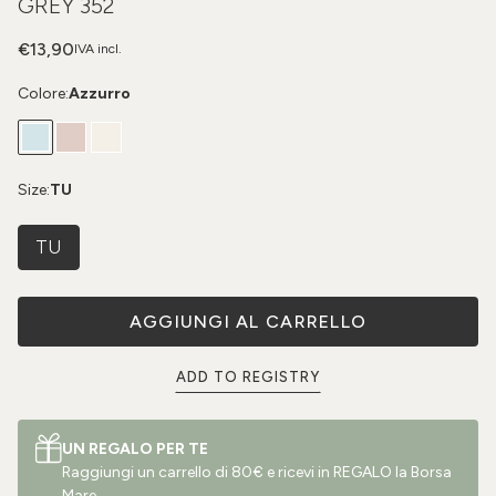
GREY 352
€13,90
IVA incl.
Colore:
Azzurro
Size:
TU
TU
AGGIUNGI AL CARRELLO
ADD TO REGISTRY
UN REGALO PER TE
Raggiungi un carrello di 80€ e ricevi in REGALO la Borsa
Mare.