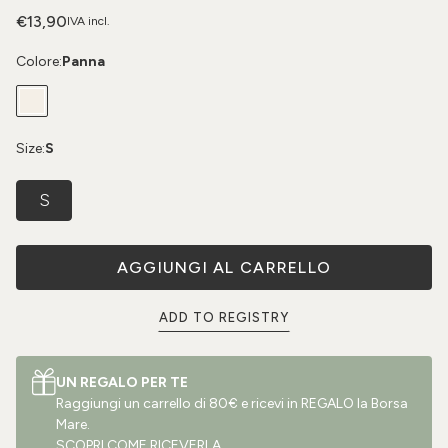
€13,90
IVA incl.
Colore:
Panna
Size:
S
S
AGGIUNGI AL CARRELLO
ADD TO REGISTRY
UN REGALO PER TE
Raggiungi un carrello di 80€ e ricevi in REGALO la Borsa
Mare.
SCOPRI COME RICEVERLA