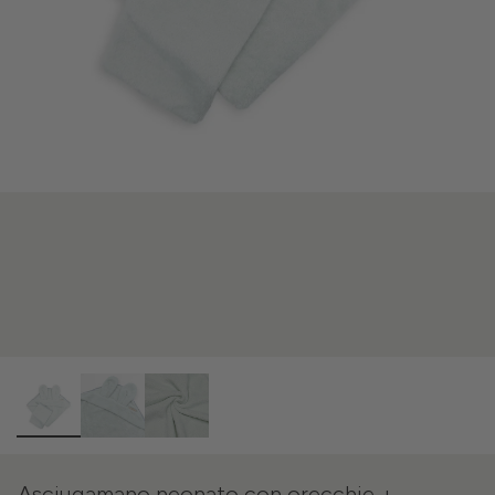
Asciugamano neonato con orecchie +