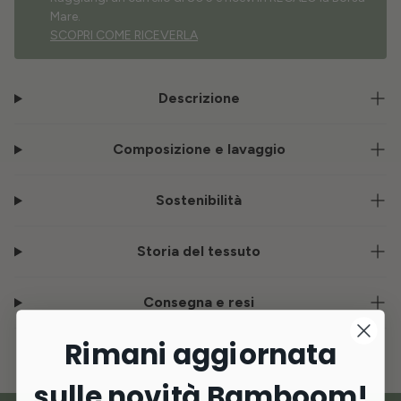
Mare.
SCOPRI COME RICEVERLA
Descrizione
Composizione e lavaggio
Sostenibilità
Storia del tessuto
Consegna e resi
Rimani aggiornata
sulle novità Bamboom!