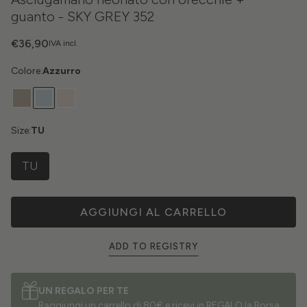
guanto - SKY GREY 352
€36,90
IVA incl.
Colore:
Azzurro
Size:
TU
TU
AGGIUNGI AL CARRELLO
ADD TO REGISTRY
UN REGALO PER TE
Raggiungi un carrello di 80€ e ricevi in REGALO la Borsa