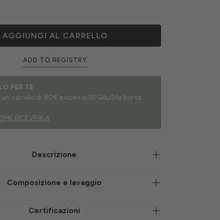
AGGIUNGI AL CARRELLO
ADD TO REGISTRY
LO PER TE
un carrello di 80€ e ricevi in REGALO la Borsa
OME RICEVERLA
Descrizione
Composizione e lavaggio
Certificazioni