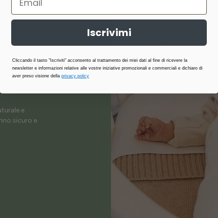
Iscrivimi
Cliccando il tasto "Iscriviti" acconsento al trattamento dei miei dati al fine di ricevere la
newsletter e informazioni relative alle vostre iniziative promozionali e commerciali e dichiaro di
aver preso visione della
privacy policy
aturale e
onno sicuro e