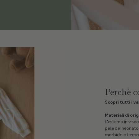
Perchè c
Scopri tutti i v
Materiali di ori
L'esterno in visc
pelle del neonato
morbido e termo