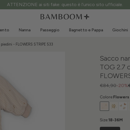
ATTENZIONE ai siti fake: questo è l’unico sito ufficiale.
Abbigliamento 0-3 anni
Mare
Tute da esterno
Costumi da bagno
mento
Nanna
Passeggio
Bagnetto e Pappa
Giochini
Body
Cappellini sole
Maglie e Camicie
Occhialini da sole
piedini - FLOWERS STRIPE 533
Pantaloncini e Gonne
Scarpine mare
Sacco na
Tutine
Giochini mare
TOG 2.7 c
Cardigan e Giacche
FLOWERS
Vestitini
Cappellini
€84,90
-20%
Accessori
Colore:
Flowers 
Calze
Size:
18-36M