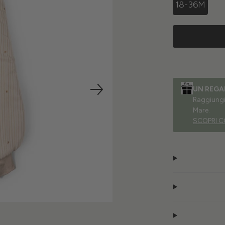
18-36M
UN REGA
Raggiungi 
Mare.
SCOPRI C