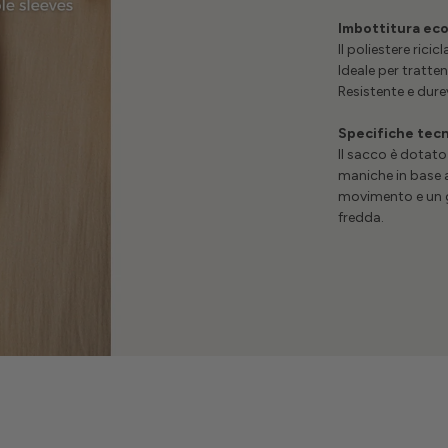
Imbottitura eco
Il poliestere rici
Ideale per tratten
Resistente e dur
Specifiche tec
Il sacco è dotat
maniche in base a
movimento e un gr
fredda.