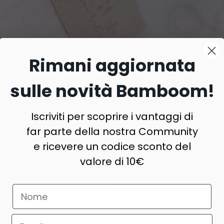
Rimani aggiornata
sulle novità Bamboom!
Sacchi nanna invernali
Iscriviti per scoprire i vantaggi di
Realizzati con materiali naturali
far parte della nostra Community
e ricevere un codice sconto del
valore di 10€